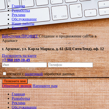
Главная
Разработка
Реклама
Обслуживание
Наши работы
Контакты
Веб-студия ПРОФИТ
Создание и продвижение сайтов в
Арзамасе
г. Арзамас, ул. Карла Маркса, д. 61 (БЦ СитиЛенд), оф. 12
Посмотреть на карте
+7 960 169-10-49
cогласен с
политикой
обработки данных
Обратный звонок
Напишите нам
Главная
Разработка
Реклама
Обслуживание