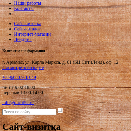
Наши работы
Контакты
Сайт-визитка
Сайт-каталог
Интернет-магазин
Лендинг
Контактная информация
г. Арзамас, ул. Карла Маркса, д. 61 (БЦ СитиЛенд), оф. 12
Посмотреть на карте
+7 960 169-10-49
пн-пт 9:00-18:00
перерыв 13:00-14:00
info@profit52.ru
Сайт-визитка