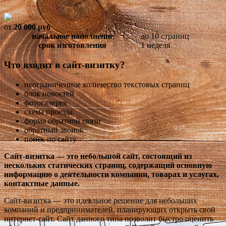
от
20 000
руб
начальное наполнение
до 10 страниц
срок изготовления
1 неделя
Что входит в сайт-визитку?
неограниченное количество текстовых страниц
блок новостей
фотогалерея
схема проезда
форма обратной связи
обратный звонок
поиск по сайту
Сайт-визитка — это небольшой сайт, состоящий из
нескольких статических страниц, содержащий основную
информацию о деятельности компании, товарах и услугах,
контактные данные.
Сайт-визитка — это идеальное решение для небольших
компаний и предпринимателей, планирующих открыть свой
интернет-сайт. Сайт данного типа позволит быстро оценить