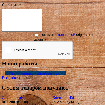
Сообщение
cогласен с
политикой
обработки
данных
Наши работы
Сайт поставщика рыбной продукции
Все работы
С этим товаром покупают
Доменное имя
Хостинг 1 Гб
П
от
1 200
руб/год
от
2 600
руб/год