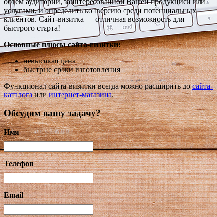
объём аудитории, заинтересованной Вашей продукцией или
услугами, и определить конверсию среди потенциальных
клиентов. Сайт-визитка — отличная возможность для
быстрого старта!
Основные плюсы сайта-визитки:
невысокая цена
быстрые сроки изготовления
Функционал сайта-визитки всегда можно расширить до
сайта-
каталога
или
интернет-магазина
.
Обсудим вашу задачу?
Имя
Телефон
Email